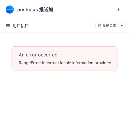
pushplus 推送加
用户接口
复制页面
An error occurred
RangeError: Incorrect locale information provided